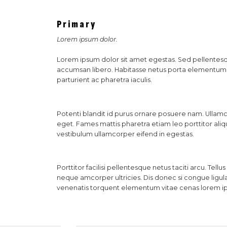
Primary
Lorem ipsum dolor.
Lorem ipsum dolor sit amet egestas. Sed pellentesq
accumsan libero. Habitasse netus porta elementum n
parturient ac pharetra iaculis.
Potenti blandit id purus ornare posuere nam. Ullam
eget. Fames mattis pharetra etiam leo porttitor ali
vestibulum ullamcorper eifend in egestas.
Porttitor facilisi pellentesque netus taciti arcu. Te
neque amcorper ultricies. Dis donec si congue ligul
venenatis torquent elementum vitae cenas lorem ips