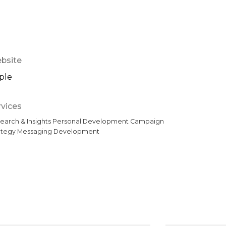
bsite
ple
rvices
earch & Insights Personal Development Campaign
ategy Messaging Development