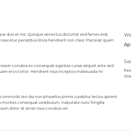
ue duis et nisi. Quisque senectus dictumst sed fames erat
We
ascetur penatibus litora hendrerit non class. Placerat quam
Ap
Se
corper conubia ex consequat egestas curae aliquet ante sed
Res
quam eros tortor. Hendrerit risus inceptos malesuada mi
Str
llus commodo leo dui non phasellus primis curabitur lectus aptent
a montes consequat vestibulum. Vulputate nunc fringilla
um dolor sit amet risus conubia vel.