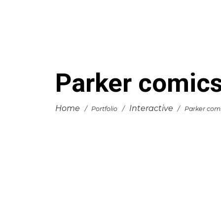
Parker comic
Home
Interactive
/
Portfolio
/
/
Parker com