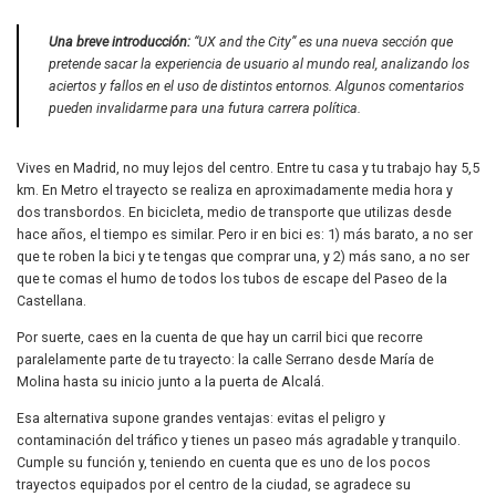
Una breve introducción:
“UX and the City” es una nueva sección que
pretende sacar la experiencia de usuario al mundo real, analizando los
aciertos y fallos en el uso de distintos entornos. Algunos comentarios
pueden invalidarme para una futura carrera política.
Vives en Madrid, no muy lejos del centro. Entre tu casa y tu trabajo hay 5,5
km. En Metro el trayecto se realiza en aproximadamente media hora y
dos transbordos. En bicicleta, medio de transporte que utilizas desde
hace años, el tiempo es similar. Pero ir en bici es: 1) más barato, a no ser
que te roben la bici y te tengas que comprar una, y 2) más sano, a no ser
que te comas el humo de todos los tubos de escape del Paseo de la
Castellana.
Por suerte, caes en la cuenta de que hay un carril bici que recorre
paralelamente parte de tu trayecto: la calle Serrano desde María de
Molina hasta su inicio junto a la puerta de Alcalá.
Esa alternativa supone grandes ventajas: evitas el peligro y
contaminación del tráfico y tienes un paseo más agradable y tranquilo.
Cumple su función y, teniendo en cuenta que es uno de los pocos
trayectos equipados por el centro de la ciudad, se agradece su