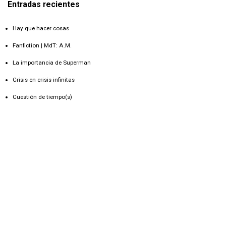
Entradas recientes
Hay que hacer cosas
Fanfiction | MdT: A.M.
La importancia de Superman
Crisis en crisis infinitas
Cuestión de tiempo(s)
Comentarios recientes
Marcos Muñoz Vera
en
Fanfiction | MdT: A.M.
Delia
en
Crisis en crisis infinitas
DRO
en
uncientoinspirando #2: Cosas que nadie me dijo
Sandra
en
uncientoinspirando #2: Cosas que nadie me dijo
Tom
en
De Madrid…